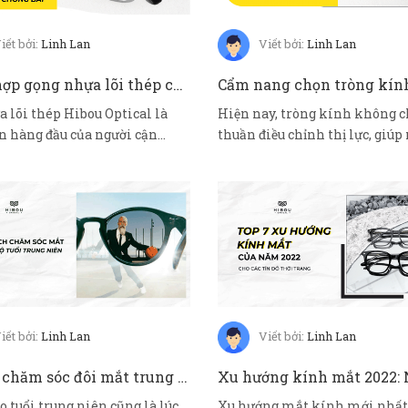
iết bởi:
Linh Lan
Viết bởi:
Linh Lan
Tổng hợp gọng nhựa lõi thép cho mắt cận độ cao tại Hibou Optical
a lõi thép Hibou Optical là
Hiện nay, tròng kính không c
n hàng đầu của người cận
thuần điều chỉnh thị lực, giúp 
ền...
mắ...
iết bởi:
Linh Lan
Viết bởi:
Linh Lan
5 cách chăm sóc đôi mắt trung niên luôn sáng khoẻ
o tuổi trung niên cũng là lúc
Xu hướng mắt kính mới nhất 