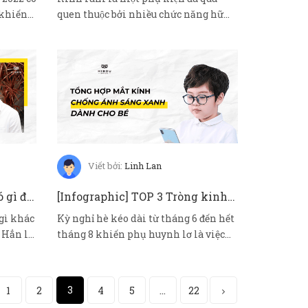
 khiến
quen thuộc bởi nhiều chức năng hữ...
Viết bởi:
Linh Lan
Gọng kính nhựa acetate có gì đặc biệt? Top gọng nhựa acetate cao cấp tại Hibou Optical
[Infographic] TOP 3 Tròng kinh chống ánh sáng xanh cho trẻ em vào trong kỳ nghỉ hè
gì khác
Kỳ nghỉ hè kéo dài từ tháng 6 đến hết
 Hẳn là
tháng 8 khiến phụ huynh lơ là việc
quả ...
3
1
2
4
5
...
22