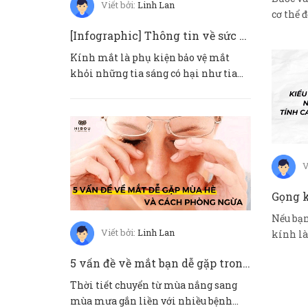
Viết bởi:
Linh Lan
cơ thể 
Cá...
[Infographic] Thông tin về sức khoẻ mắt trẻ em
Kính mắt là phụ kiện bảo vệ mắt
khỏi những tia sáng có hại như tia
UV và ánh sáng xanh. Không chỉ...
V
Nếu bạn
Viết bởi:
Linh Lan
kính là
tiên mọi
5 vấn đề về mắt bạn dễ gặp trong mùa hè 2021
Thời tiết chuyển từ mùa nắng sang
mùa mưa gắn liền với nhiều bệnh