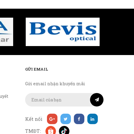
GỬI EMAIL
Gửi email nhận khuyến mãi
uyết
Kết nối
TMĐT: