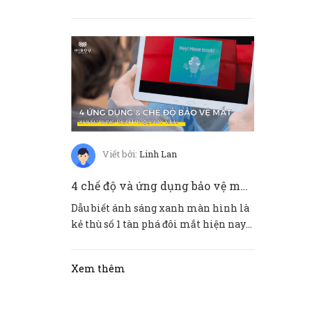
mắt mùa hè. Không chỉ có ánh nắ...
Viết bởi:
Linh Lan
4 chế độ và ứng dụng bảo vệ mắt khi sử dụng điện thoại IOS và ANDROID
Dẫu biết ánh sáng xanh màn hình là
kẻ thù số 1 tàn phá đôi mắt hiện nay
nhưng điện thoại đã trở t...
Xem thêm