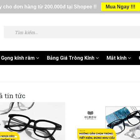
 cho đơn hàng từ 200.000đ tại Shopee !!
Mua Ngay !!!
Gọng kính râm
Bảng Giá Tròng Kính
Mắt kính
ả tin tức