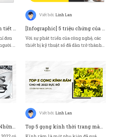
Viết bởi:
Linh Lan
Cẩm nang chọn tròng kính tiết kiệm, đúng nhu cầu cho người đeo kính
[Infographic] 5 triệu chứng của hội chứng thị giác màn hình và các khắc phục để bạn hết mình online
hỉ đơn
Với sự phát triển của công nghệ, các
người bị
thiết bị kỹ thuật số đã dần trở thành
mộ...
Viết bởi:
Linh Lan
Xu hướng kính mắt 2022: Những gọng kính bạn nên đầu tư trong mùa này?
Top 5 gọng kính thời trang màu độc lạ tại Hibou Optical cho mùa hè 2022 rực rỡ
2022 có
Kính râm là một phụ kiện đã quá